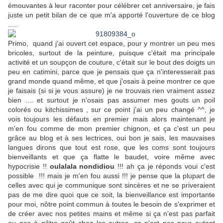
émouvantes à leur raconter pour célébrer cet anniversaire, je fais
juste un petit bilan de ce que m'a apporté l'ouverture de ce blog
.....
Primo, quand j'ai ouvert cet espace, pour y montrer un peu mes
bricoles, surtout de la peinture, puisque c'était ma principale
activité et un soupçon de couture, c'était sur le bout des doigts un
peu en catimini, parce que je pensais que ça n'interesserait pas
grand monde quand même, et que j'osais à peine montrer ce que
je faisais (si si je vous assure) je ne trouvais rien vraiment assez
bien .... et surtout je n'osais pas assumer mes gouts un poil
colorés ou kitchissimes , sur ce point j'ai un peu changé ^^, je
vois toujours les défauts en premier mais alors maintenant je
m'en fou comme de mon premier chignon, et ça c'est un peu
grâce au blog et à ses lectrices, oui bon je sais, les mauvaises
langues dirons que tout est rose, que les coms sont toujours
bienveillants et que ça flatte le baudet, voire même avec
hypocrisie !!
oulalala nondidiou
!!! ah ça je réponds voui c'est
possible !!! mais je m'en fou aussi !!! je pense que la plupart de
celles avec qui je communique sont sincères et ne se priveraient
pas de me dire quoi que ce soit, la bienveillance est importante
pour moi, nôtre point commun à toutes le besoin de s'exprimer et
de créer avec nos petites mains et même si ça n'est pas parfait