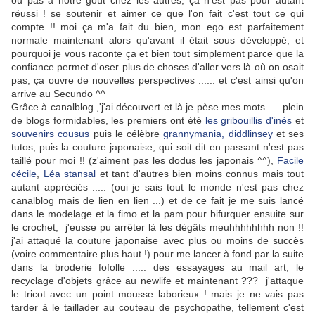
ou pas à nôtre goût chez les autres, ça n'est pas pour autant
réussi ! se soutenir et aimer ce que l'on fait c'est tout ce qui
compte !! moi ça m'a fait du bien, mon ego est parfaitement
normale maintenant alors qu'avant il était sous développé, et
pourquoi je vous raconte ça et bien tout simplement parce que la
confiance permet d'oser plus de choses d'aller vers là où on osait
pas, ça ouvre de nouvelles perspectives ...... et c'est ainsi qu'on
arrive au Secundo ^^
Grâce à canalblog ,'j'ai découvert et là je pèse mes mots .... plein
de blogs formidables, les premiers ont été
les gribouillis d'inès
et
souvenirs cousus
puis le célèbre
grannymania,
diddlinsey
et ses
tutos, puis la couture japonaise, qui soit dit en passant n'est pas
taillé pour moi !! (z'aiment pas les dodus les japonais ^^),
Facile
cécile
,
Léa stansal
et tant d'autres bien moins connus mais tout
autant appréciés ..... (oui je sais tout le monde n'est pas chez
canalblog mais de lien en lien ...) et de ce fait je me suis lancé
dans le modelage et la fimo et la pam pour bifurquer ensuite sur
le crochet, j'eusse pu arrêter là les dégâts meuhhhhhhhh non !!
j'ai attaqué la couture japonaise avec plus ou moins de succès
(voire commentaire plus haut !) pour me lancer à fond par la suite
dans la broderie fofolle ..... des essayages au mail art, le
recyclage d'objets grâce au newlife et maintenant ??? j'attaque
le tricot avec un point mousse laborieux ! mais je ne vais pas
tarder à le taillader au couteau de psychopathe, tellement c'est