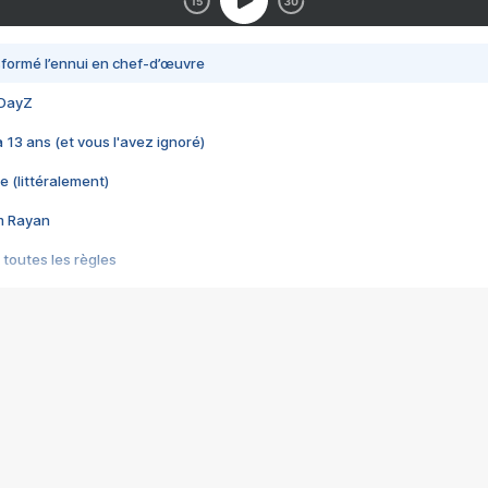
nsformé l’ennui en chef-d’œuvre
 DayZ
 a 13 ans (et vous l'avez ignoré)
e (littéralement)
im Rayan
 toutes les règles
s les jeux vidéo
us choquant de Rockstar ? - Le scandale BULLY
e plus moche de Steam
du RÊVE tourne au CAUCHEMAR
pendant 8 heures