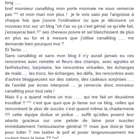
long .....
bref monsieur canalblog mon porte monnaie ne vous remercie
pas ^^ et mon mari non plus ! je le vois saisi par l'angoisse à
chaque fois que j'ouvre l'ordinateur ou que je découvre un
nouveau truc sur un blog "oh t'as vu ça c'est génial ce qu'elle fait,
j'essayerai bien !!" ses cheveux poivre et sel blanchissent de plus
en plus au fur et à mesure que j'utilise canalblog ..... me
demande bien pourquoi moi ?
Et Tertio ....
Sans canalblog et sans mon blog il n'y aurait jamais eu ces
rencontres avec
reinette et fleurs des champs
, avec
agrafes et
fanfreluches
,
barjolaine,
les rencontres virtuelles, les échanges
de mails .... les trocs, les échanges, les défis, les rencontres avec
d'autres bloggueuses sur des salons, des cadeaux surprises .....
de l'amitié par écran interposé .... je remercie donc monsieur
canalblog pour tout cela !
Mais il y a quand même un truc ...... qui me fait un deuxième
troudbal !! ^^ c'est que quoi que je fasse sur ce blog, celles qui
rencontrent le plus de succès c'est quand même la chadarmerie
!!!! cette équipe dodue et poilue ... suffit qu'elles posent leur
séants gracieux sur une pelote de laine pour susciter
immédiatement l'entousiasme général !!! mais que dois-je faire
pour lutter ? me lustrer le poil et poser langoureusement me
roulant dans la laine ?? ^o^