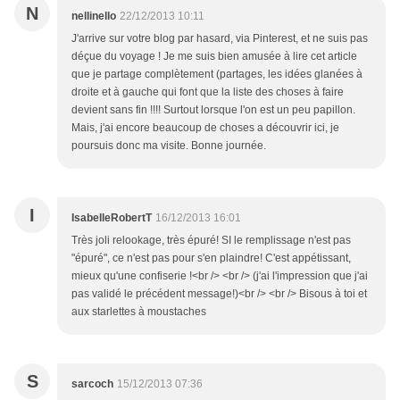
N
nellinello
22/12/2013 10:11
J'arrive sur votre blog par hasard, via Pinterest, et ne suis pas
déçue du voyage ! Je me suis bien amusée à lire cet article
que je partage complètement (partages, les idées glanées à
droite et à gauche qui font que la liste des choses à faire
devient sans fin !!!! Surtout lorsque l'on est un peu papillon.
Mais, j'ai encore beaucoup de choses a découvrir ici, je
poursuis donc ma visite. Bonne journée.
I
IsabelleRobertT
16/12/2013 16:01
Très joli relookage, très épuré! SI le remplissage n'est pas
"épuré", ce n'est pas pour s'en plaindre! C'est appétissant,
mieux qu'une confiserie !<br /> <br /> (j'ai l'impression que j'ai
pas validé le précédent message!)<br /> <br /> Bisous à toi et
aux starlettes à moustaches
S
sarcoch
15/12/2013 07:36